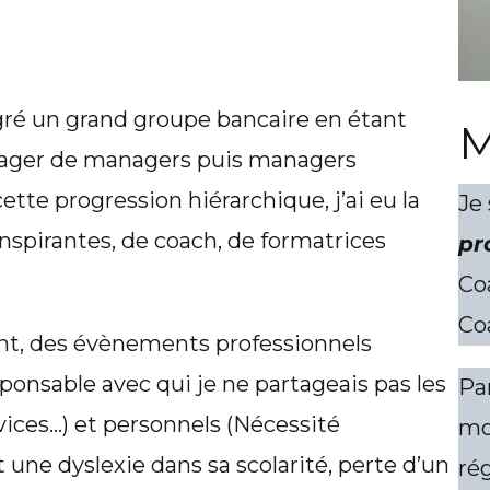
égré un grand groupe bancaire en étant
M
nager de managers puis managers
ette progression hiérarchique, j’ai eu la
Je
nspirantes, de coach, de formatrices
pr
Coa
Co
t, des évènements professionnels
onsable avec qui je ne partageais pas les
Pa
vices…) et personnels (Nécessité
mo
ne dyslexie dans sa scolarité, perte d’un
ré