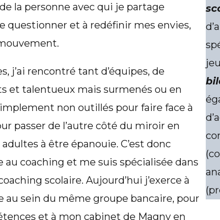
e la personne avec qui je partage
sc
 questionner et à redéfinir mes envies,
d’
 mouvement.
spé
je
, j’ai rencontré tant d’équipes, de
bi
s et talentueux mais surmenés ou en
ég
simplement non outillés pour faire face à
d’
our passer de l’autre côté du miroir en
co
 adultes à être épanouie. C’est donc
(c
 au coaching et me suis spécialisée dans
ana
coaching scolaire. Aujourd’hui j’exerce à
(p
e au sein du même groupe bancaire, pour
pétences et à mon cabinet de Magny en